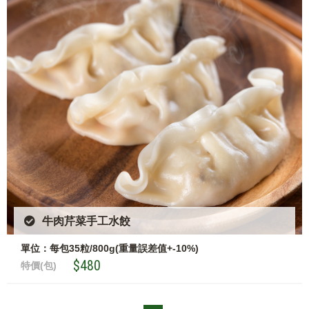
牛肉芹菜手工水餃
單位：每包35粒/800g(重量誤差值+-10%)
$480
特價(包)