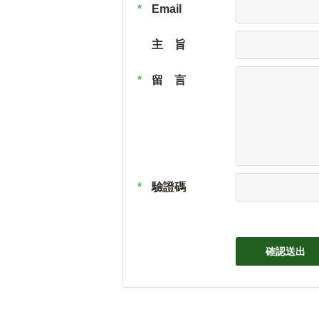
*
Email
主 旨
*
留 言
*
驗證碼
確認送出