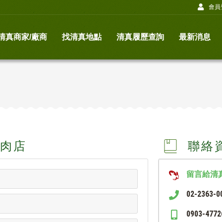
會員
清真商家/廠商
找清真地點
清真履歷查詢
最新消息
肉店
聯絡
留言給清
02-2363-0
0903-4772