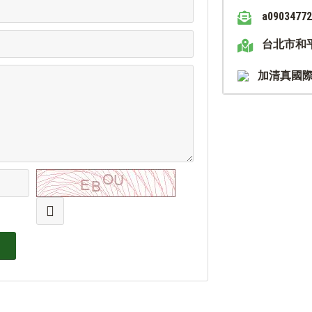
a0903477
台北市和
加清真國