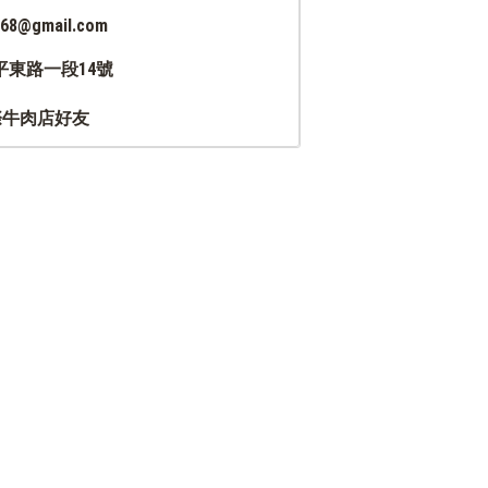
268@gmail.com
平東路一段14號
際牛肉店好友