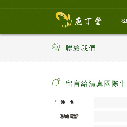
找
聯絡我們
留言給清真國際牛
*
姓 名
聯絡電話