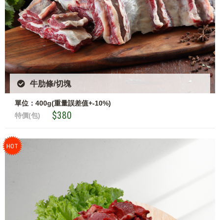
牛肋條/切塊
單位：400g(重量誤差值+-10%)
$380
特價(包)