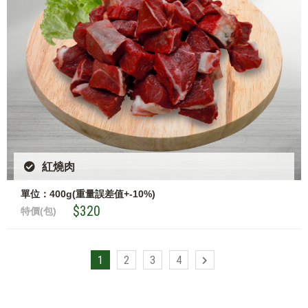
紅燒肉
單位：400g(重量誤差值+-10%)
$320
特價(包)
1
2
3
4