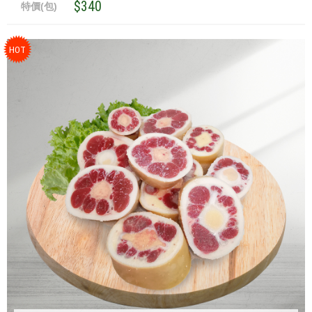
$340
特價(包)